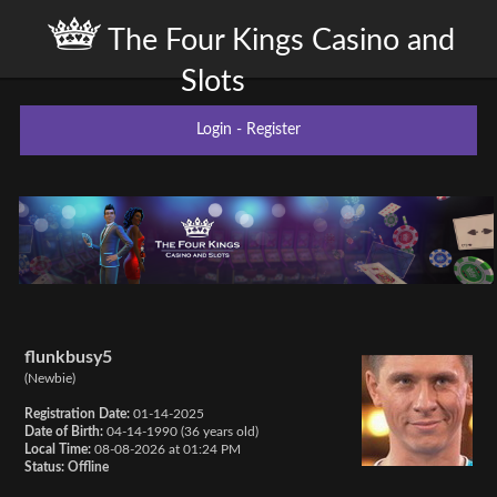
The Four Kings Casino and
Slots
Login
-
Register
flunkbusy5
(Newbie)
Registration Date:
01-14-2025
Date of Birth:
04-14-1990 (36 years old)
Local Time:
08-08-2026 at 01:24 PM
Status:
Offline