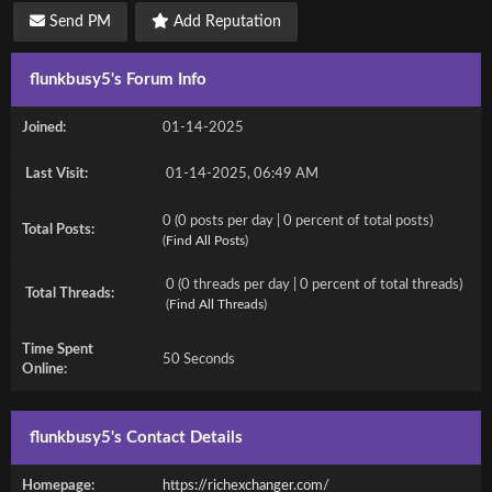
Send PM
Add Reputation
flunkbusy5's Forum Info
Joined:
01-14-2025
Last Visit:
01-14-2025, 06:49 AM
0 (0 posts per day | 0 percent of total posts)
Total Posts:
(
Find All Posts
)
0 (0 threads per day | 0 percent of total threads)
Total Threads:
(
Find All Threads
)
Time Spent
50 Seconds
Online:
flunkbusy5's Contact Details
Homepage:
https://richexchanger.com/