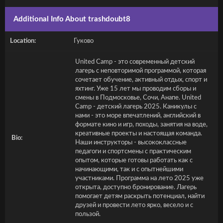
Additional Info About trashdoubt8
Location:
Гуково
United Camp - это современный детский
лагерь с неповторимой программой, которая
сочетает обучение, активный отдых, спорт и
яхтинг. Уже 15 лет мы проводим сборы и
смены в Подмосковье, Сочи, Анапе. United
Camp - детский лагерь 2025. Каникулы с
нами - это море впечатлений, английский в
формате кино и игр, походы, занятия на воде,
креативные проекты и настоящая команда.
Bio:
Наши инструкторы - высококлассные
педагоги и спортсмены с практическим
опытом, которые готовы работать как с
начинающими, так и с опытнейшими
участниками. Программа на лето 2025 уже
открыта, доступно бронирование. Лагерь
помогает детям раскрыть потенциал, найти
друзей и провести лето ярко, весело и с
пользой.