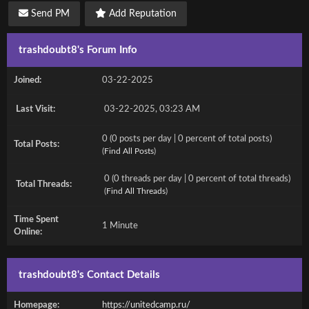
Send PM
Add Reputation
trashdoubt8's Forum Info
Joined:
03-22-2025
Last Visit:
03-22-2025, 03:23 AM
0 (0 posts per day | 0 percent of total posts)
Total Posts:
(
Find All Posts
)
0 (0 threads per day | 0 percent of total threads)
Total Threads:
(
Find All Threads
)
Time Spent
1 Minute
Online:
trashdoubt8's Contact Details
Homepage:
https://unitedcamp.ru/