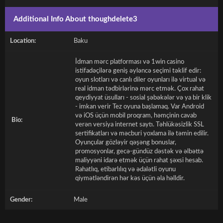
Additional Info About thoughdelete3
Location:
Baku
İdman mərc platforması və 1win casino
istifadəçilərə geniş əyləncə seçimi təklif edir:
oyun slotları və canlı diler oyunları ilə virtual və
real idman tədbirlərinə mərc etmək. Çox rahat
qeydiyyat üsulları - sosial şəbəkələr və ya bir klik
- imkan verir Tez oyuna başlamaq. Var Android
və iOS üçün mobil proqram, həmçinin cavab
Bio:
verən versiya internet saytı. Təhlükəsizlik SSL
sertifikatları və məcburi yoxlama ilə təmin edilir.
Oyunçular gözləyir qəşəng bonuslar,
promosyonlar, gecə-gündüz dəstək və əlbəttə
maliyyəni idarə etmək üçün rahat şəxsi hesab.
Rahatlıq, etibarlılıq və ədalətli oyunu
qiymətləndirən hər kəs üçün əla həlldir.
Gender:
Male