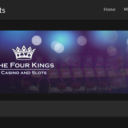
ts
Home
M