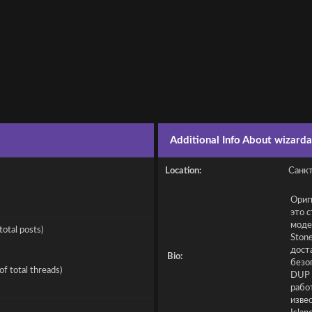
Additional Info About wizarda
Location:
Санк
Ориг
это 
моде
total posts)
Ston
дост
Bio:
безо
of total threads)
DUP 
рабо
изве