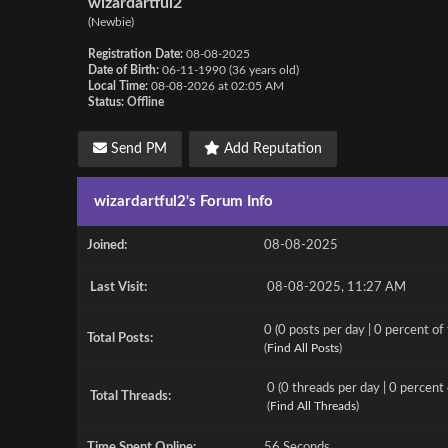
wizardartful2
(Newbie)
Registration Date:
08-08-2025
Date of Birth:
06-11-1990 (36 years old)
Local Time:
08-08-2026 at 02:05 AM
Status:
Offline
Send PM
Add Reputation
wizardartful2's Forum Info
Joined:
08-08-2025
Last Visit:
08-08-2025, 11:27 AM
0 (0 posts per day | 0 percent of 
Total Posts:
(
Find All Posts
)
0 (0 threads per day | 0 percent 
Total Threads:
(
Find All Threads
)
Time Spent Online:
56 Seconds