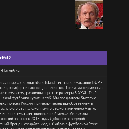
rtful2
т-Петербург
инальные футболки Stone Island в интернет-магазине DUP -
стиль, комфорт и настоящее качество. В наличии фирменные
ли с компасом, различные цвета и размеры S-XXXL. DUP -
e Island футболка купить в спб. Мы предлагаем быструю
авку по всей России, примерку перед приобретением и
пасную оплату наложенным платежом или через Авито.
- интернет-магазин премиальной мужской одежды,
тающий начиная с 2015 года. Добавьте в гардероб
стный бренд и создайте модный образ с футболкой Stone