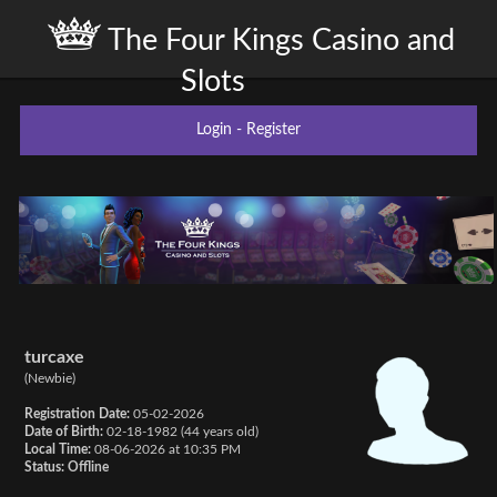
The Four Kings Casino and
Slots
Login
-
Register
turcaxe
(Newbie)
Registration Date:
05-02-2026
Date of Birth:
02-18-1982 (44 years old)
Local Time:
08-06-2026 at 10:35 PM
Status:
Offline