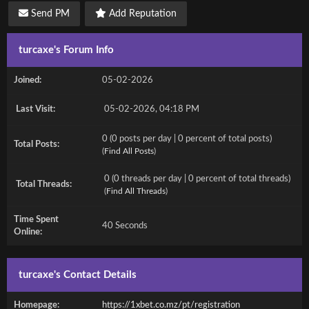
Send PM
Add Reputation
turcaxe's Forum Info
Joined:
05-02-2026
Last Visit:
05-02-2026, 04:18 PM
0 (0 posts per day | 0 percent of total posts)
Total Posts:
(
Find All Posts
)
0 (0 threads per day | 0 percent of total threads)
Total Threads:
(
Find All Threads
)
Time Spent
40 Seconds
Online:
turcaxe's Contact Details
Homepage:
https://1xbet.co.mz/pt/registration